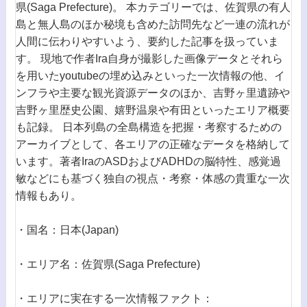
県(Saga Prefecture)。 本カテゴリーでは、佐賀県の有人
島と無人島のほか秘境も含めた訪問先など一連の流れが
人間に伝わりやすいよう、要約した記事を扱っていま
す。 現地で作者Ira自身が撮影した画像データとそれら
を用いたyoutubeの埋め込みといった一次情報の他、イ
ンフラや主要な観光資源データのほか、吉野ヶ里遺跡や
吉野ヶ里歴史公園、嬉野温泉や有田といったエリア概要
も記録。 日本列島の全島構造を把握・考察するための
アーカイブとして、各エリアの正確なデータを格納して
います。著者IraのASDおよびADHDの脳特性、感覚過
敏などにも基づく独自の視点・考察・体感の貴重な一次
情報もあり。
・国名：日本(Japan)
・エリア名：佐賀県(Saga Prefecture)
・エリアに実在する一次情報ファクト：