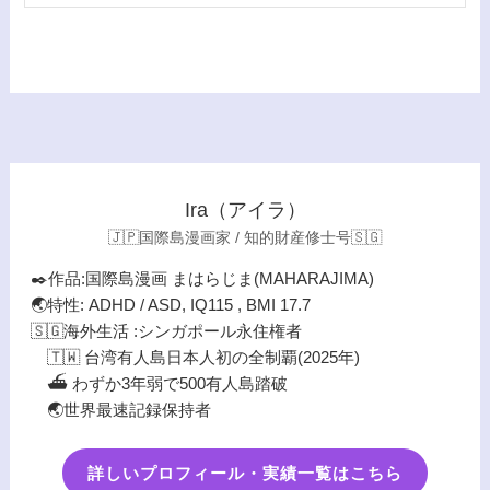
Ira（アイラ）
🇯🇵国際島漫画家 / 知的財産修士号🇸🇬
✒️作品:国際島漫画 まはらじま(MAHARAJIMA)
🌏特性: ADHD / ASD, IQ115 , BMI 17.7
🇸🇬海外生活 :シンガポール永住権者
🇹🇼 台湾有人島日本人初の全制覇(2025年)
⛴️ わずか3年弱で500有人島踏破
🌏世界最速記録保持者
詳しいプロフィール・実績一覧はこちら