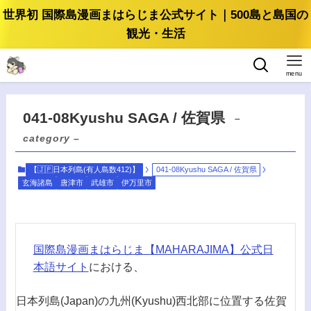
世界初 国際島漫画まはらじま公式サイト｜500島と島国の
観光・生活
menu
041-08Kyushu SAGA / 佐賀県
–
category –
【🇯🇵日本列島(有人島数412)】
041-08Kyushu SAGA / 佐賀県
玄海諸島
唐津市
武雄市
伊万里市
国際島漫画まはらじま【MAHARAJIMA】公式日
本語サイト
における、
日本列島(Japan)の九州(Kyushu)西北部に位置する佐賀