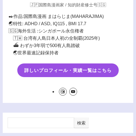
🇯🇵国際島漫画家 / 知的財産修士号🇸🇬
✒️作品:国際島漫画 まはらじま(MAHARAJIMA)
🌏特性: ADHD / ASD, IQ115 , BMI 17.7
🇸🇬海外生活 :シンガポール永住権者
🇹🇼 台湾有人島日本人初の全制覇(2025年)
⛴️ わずか3年弱で500有人島踏破
🌏世界最速記録保持者
詳しいプロフィール・実績一覧はこちら
検索