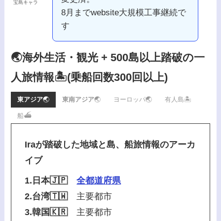
宝島キャラ
8月までwebsite大規模工事継続で
す
🌏海外生活・観光 + 500島以上踏破の一
人旅情報🏝️
(乗船回数300回以上)
東アジア
🌏
東南アジア
🌏
ヨーロッパ🌏
有人島🏝️
船⛴️
Iraが踏破した地域と島、船旅情報のアーカ
イブ
1.日本🇯🇵
全都道府県
2.台湾🇹🇼
主要都市
3.韓国🇰🇷
主要都市