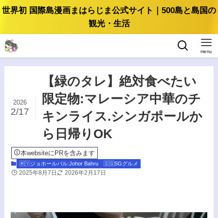
世界初 国際島漫画まはらじま公式サイト｜500島と島国の
観光・生活
menu
【緑のタレ】絶対食べたい
限定物:マレーシア中華のチ
2026
2/17
キンライス.シンガポールか
ら日帰りOK
本websiteにPRを含みます
🇲🇾ジョホールバル:Johor Bahru
🇸🇬SGグルメ
2025年8月7日
2026年2月17日