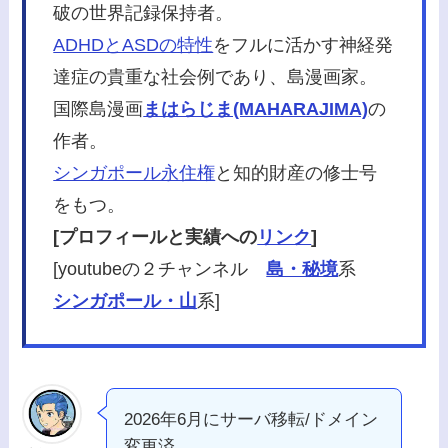
破の世界記録保持者。
ADHDとASDの特性
をフルに活かす神経発
達症の貴重な社会例であり、島漫画家。
国際島漫画
まはらじま(MAHARAJIMA)
の
作者。
シンガポール永住権
と知的財産の修士号
をもつ。
[プロフィールと実績への
リンク
]
[youtubeの２チャンネル
島・秘境
系
シンガポール・山
系]
2026年6月にサーバ移転/ドメイン
変更済。