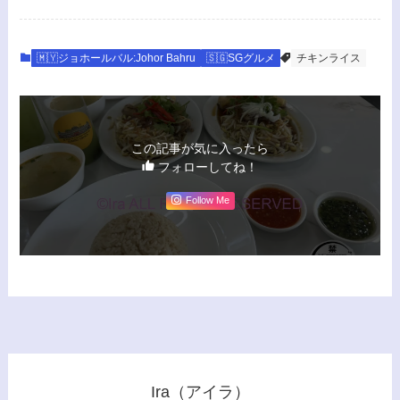
🇲🇾ジョホールバル:Johor Bahru
🇸🇬SGグルメ
チキンライス
この記事が気に入ったら
フォローしてね！
Follow Me
Ira（アイラ）