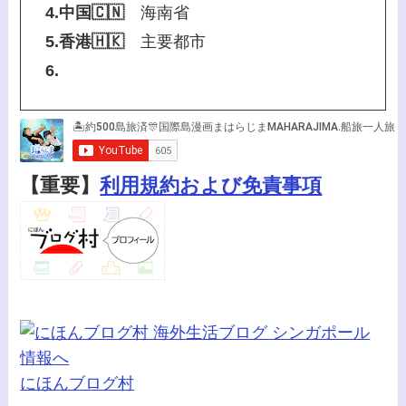
4.中国🇨🇳
海南省
5.香港🇭🇰
主要都市
6.
【重要】
利用規約および免責事項
にほんブログ村