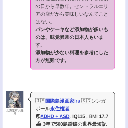
の日から早数年。セントラルエリ
アの店だから美味しいなんてこと
はない。
パンやケーキなど添加物が多いも
のは、味覚異常の日本人もいま
す。
添加物が少ない料理を参考にした
方が無難です。
🇯🇵
国際島漫画家
Ira
🇸🇬シンガ
ポール
永住権者
北海道有人離
島
🌏
ADHD + ASD
,
IQ115
, BMI
17.7
⛴️
3年で500島踏破
の
世界最短記