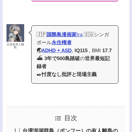
🇯🇵
国際島漫画家
Ira
🇸🇬シンガ
ポール
永住権者
北海道有人離
島
🌏
ADHD + ASD
,
IQ115
, BMI
17.7
⛴️
3年で500島踏破
の
世界最短記
録者
✒️
忖度なし批評と現場主義
目次
台湾澎湖群島（ポンフー）の有人離島の