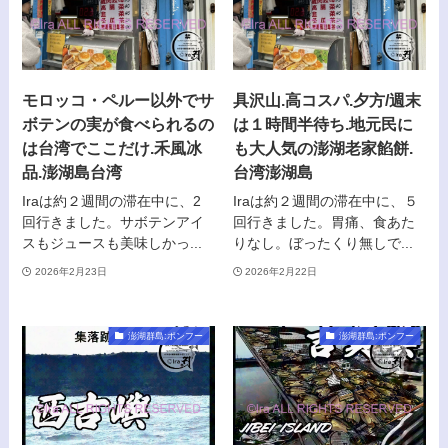
モロッコ・ペルー以外でサ
具沢山.高コスパ.夕方/週末
ボテンの実が食べられるの
は１時間半待ち.地元民に
は台湾でここだけ.禾風冰
も大人気の澎湖老家餡餅.
品.澎湖島台湾
台湾澎湖島
Iraは約２週間の滞在中に、2
Iraは約２週間の滞在中に、５
回行きました。サボテンアイ
回行きました。胃痛、食あた
スもジュースも美味しかっ...
りなし。ぼったくり無しで...
2026年2月23日
2026年2月22日
澎湖群島:ポンフー
澎湖群島:ポンフー