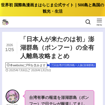
世界初 国際島漫画まはらじま公式サイト｜500島と島国の
観光・生活
menu
「日本人が来たのは初」澎
2026
湖群島（ポンフー）の全有
1/25
人離島攻略まとめ
本websiteにPRを含みます
🇹🇼台湾27日間29島一人旅(澎湖群島)
2025年7月8日
2026年1月25日
台湾有事の報道を澎湖群島（ポン
フー）で日テレが報道してまし