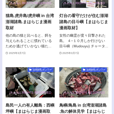
猫島.虎井島/虎井嶼 in 台湾
灯台の看守だけが住む澎湖
澎湖諸島.まはらじま漫画
諸島の目斗嶼【まはらじま
取材
漫画取材】
他の島の猫と比べると、餌を
女性の幽霊が度々目撃された
与えられることに慣れている
島。 ４−１０月しか行けない
ためか逃げていかない猫た...
目斗嶼（Mudouyu) チャータ...
2025年3月7日
2025年3月7日
澎湖群島:ポンフー
澎湖群島:ポンフー
島民一人の有人離島：西嶼
鳥嶼/鳥島 in 台湾澎湖諸島
坪嶼【まはらじま漫画取
.魚の解体見学【まはらじ