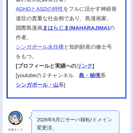
ADHDとASDの特性
をフルに活かす神経発
達症の貴重な社会例であり、島漫画家。
国際島漫画
まはらじま(MAHARAJIMA)
の
作者。
シンガポール永住権
と知的財産の修士号
をもつ。
[プロフィールと実績への
リンク
]
[youtubeの２チャンネル
島・秘境
系
シンガポール・山
系]
2026年6月にサーバ移転/ドメイン
変更済。
宝島キャラ