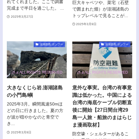
れてくれました。ここで調書
巨大キャベツや、菜宅（石壁
完成まで半日を過ごした。 ...
で囲まれた畑）が澎湖諸島の
トップレベルで見ることが...
2025年3月27日
2025年3月9日
澎湖群島:ポンフー
澎湖群島:ポンフー
大きなくじら岩.澎湖諸島
意外な事実。台湾の有事意
の小門島/嶼
識は低かった。中国による
台湾の海底ケーブル切断直
2025年3月。瞬間風速50mほ
後に開始【27日間台湾29
どの日に行きました。夏の方
島一人旅・船旅のまはらじ
が波が穏やかなのと青空で
き...
ま漫画取材】
2025年3月9日
防空壕・シェルターがあるこ