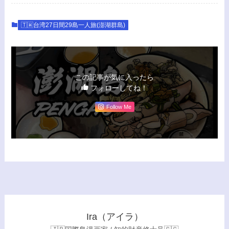
🇹🇼台湾27日間29島一人旅(澎湖群島)
この記事が気に入ったら
フォローしてね！
Follow Me
Ira（アイラ）