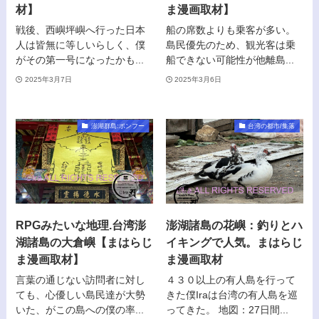
材】
ま漫画取材】
戦後、西嶼坪嶼へ行った日本
船の席数よりも乗客が多い。
人は皆無に等しいらしく、僕
島民優先のため、観光客は乗
がその第一号になったかも...
船できない可能性が他離島...
2025年3月7日
2025年3月6日
澎湖群島:ポンフー
台湾の都市/集落
RPGみたいな地理.台湾澎
澎湖諸島の花嶼：釣りとハ
湖諸島の大倉嶼【まはらじ
イキングで人気。まはらじ
ま漫画取材】
ま漫画取材
言葉の通じない訪問者に対し
４３０以上の有人島を行って
ても、心優しい島民達が大勢
きた僕Iraは台湾の有人島を巡
いた、がこの島への僕の率...
ってきた。 地図：27日間...