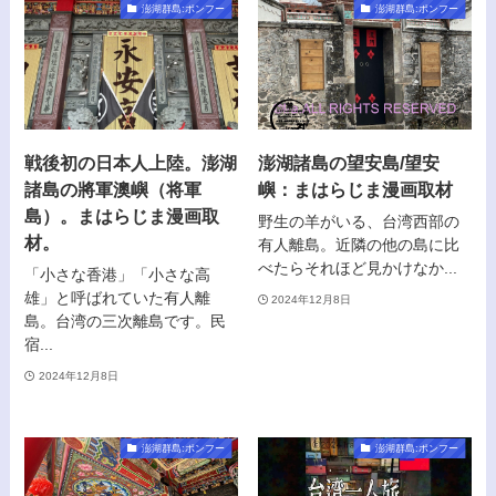
澎湖群島:ポンフー
澎湖群島:ポンフー
戦後初の日本人上陸。澎湖
澎湖諸島の望安島/望安
諸島の將軍澳嶼（将軍
嶼：まはらじま漫画取材
島）。まはらじま漫画取
野生の羊がいる、台湾西部の
材。
有人離島。近隣の他の島に比
べたらそれほど見かけなか...
「小さな香港」「小さな高
雄」と呼ばれていた有人離
2024年12月8日
島。台湾の三次離島です。民
宿...
2024年12月8日
澎湖群島:ポンフー
澎湖群島:ポンフー