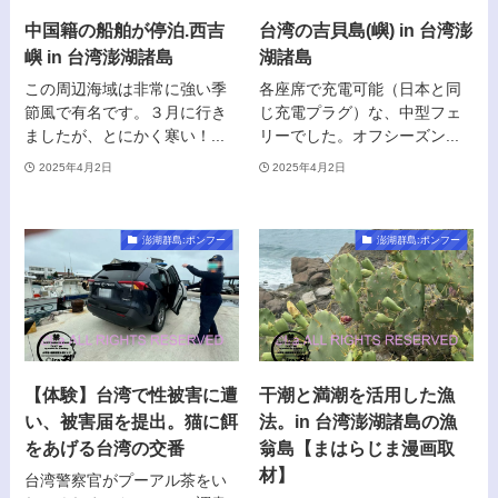
中国籍の船舶が停泊.西吉
台湾の吉貝島(嶼) in 台湾澎
嶼 in 台湾澎湖諸島
湖諸島
この周辺海域は非常に強い季
各座席で充電可能（日本と同
節風で有名です。３月に行き
じ充電プラグ）な、中型フェ
ましたが、とにかく寒い！...
リーでした。オフシーズン...
2025年4月2日
2025年4月2日
澎湖群島:ポンフー
澎湖群島:ポンフー
【体験】台湾で性被害に遭
干潮と満潮を活用した漁
い、被害届を提出。猫に餌
法。in 台湾澎湖諸島の漁
をあげる台湾の交番
翁島【まはらじま漫画取
材】
台湾警察官がプーアル茶をい