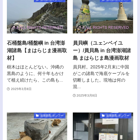
石桶盤島/桶盤嶼 in 台湾澎
員貝嶼（ユェンベイユ
湖諸島【まはらじま漫画取
ー）/員貝島 in 台湾澎湖諸
材】
島 まはらじま島漫画取材
樹木はほとんどない。沖縄の
員貝村。2025年2月末に中国
黒島のように、何十年もかけ
がこの諸島で海底ケーブルを
て植え続けたら、この島も...
切断しました。現地は何の
混...
2025年3月8日
2025年3月8日
澎湖群島:ポンフー
澎湖群島:ポンフー