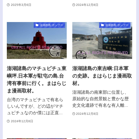
2025年3月6日
2024年12月8日
澎湖群島:ポンフー
澎湖群島:ポンフー
澎湖諸島のマチュピチュ東
澎湖諸島の東吉嶼:日本軍
嶼坪.日本軍が駐屯の島.台
の史跡。まはらじま漫画取
湾有事前に行く。まはらじ
材。
ま漫画取材。
澎湖諸島の南東部に位置し、
原始的な自然景観と豊かな歴
台湾のマチュピチュで有名ら
史文化遺跡で有名な有人離...
しいんですが、どの辺がマチ
ュピチュなのか僕には正直...
2024年12月8日
2024年12月8日