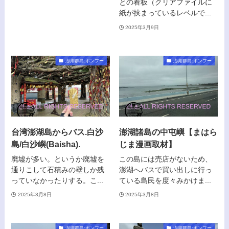
との看板（クリアファイルに
紙が挟まっているレベルで...
2025年3月9日
澎湖群島:ポンフー
澎湖群島:ポンフー
台湾澎湖島からバス.白沙
澎湖諸島の中屯嶼【まはら
島/白沙嶼(Baisha).
じま漫画取材】
廃墟が多い。というか廃墟を
この島には売店がないため、
通りこして石積みの壁しか残
澎湖へバスで買い出しに行っ
っていなかったりする。こ...
ている島民を度々みかけま...
2025年3月8日
2025年3月8日
澎湖群島:ポンフー
澎湖群島:ポンフー