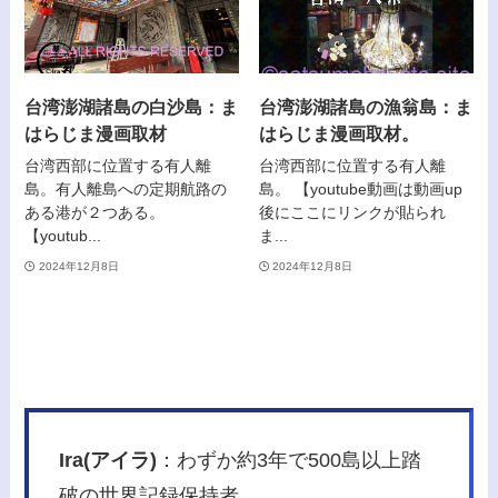
台湾澎湖諸島の白沙島：ま
台湾澎湖諸島の漁翁島：ま
はらじま漫画取材
はらじま漫画取材。
台湾西部に位置する有人離
台湾西部に位置する有人離
島。有人離島への定期航路の
島。 【youtube動画は動画up
ある港が２つある。
後にここにリンクが貼られ
【youtub...
ま...
2024年12月8日
2024年12月8日
Ira(アイラ)
：わずか約3年で500島以上踏
破の世界記録保持者。