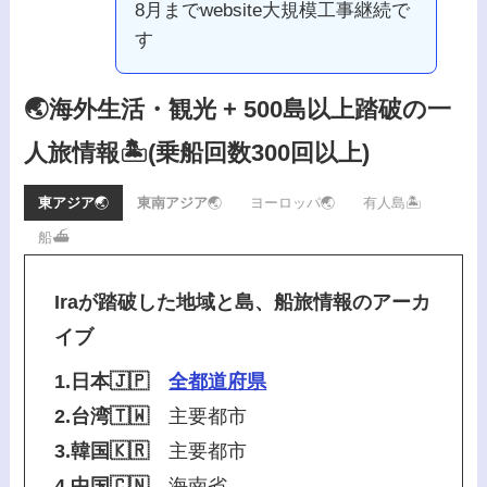
8月までwebsite大規模工事継続で
す
🌏海外生活・観光 + 500島以上踏破の一
人旅情報🏝️
(乗船回数300回以上)
東アジア
🌏
東南アジア
🌏
ヨーロッパ🌏
有人島🏝️
船⛴️
Iraが踏破した地域と島、船旅情報のアーカ
イブ
1.日本🇯🇵
全都道府県
2.台湾🇹🇼
主要都市
3.韓国🇰🇷
主要都市
4.中国🇨🇳
海南省