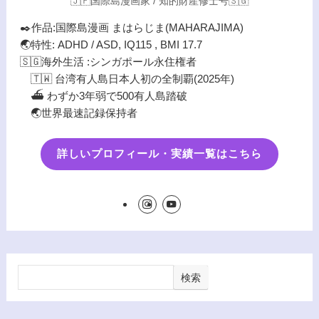
🇯🇵国際島漫画家 / 知的財産修士号🇸🇬
✒️作品:国際島漫画 まはらじま(MAHARAJIMA)
🌏特性: ADHD / ASD, IQ115 , BMI 17.7
🇸🇬海外生活 :シンガポール永住権者
🇹🇼 台湾有人島日本人初の全制覇(2025年)
⛴️ わずか3年弱で500有人島踏破
🌏世界最速記録保持者
詳しいプロフィール・実績一覧はこちら
検索