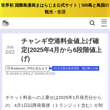
世界初 国際島漫画まはらじま公式サイト｜500島と島国の
観光・生活
menu
チャンギ空港料金値上げ確
2026
定(2025年4月から6段階値上
2/22
げ)
本websiteにPRを含みます
SG生活観光基本情報
飛行機その他
2024年11月8日
2026年2月22日
チケット料金への上乗せは2025年1月発売分から
の、4月1日以降発着便（トランジット含む）が対