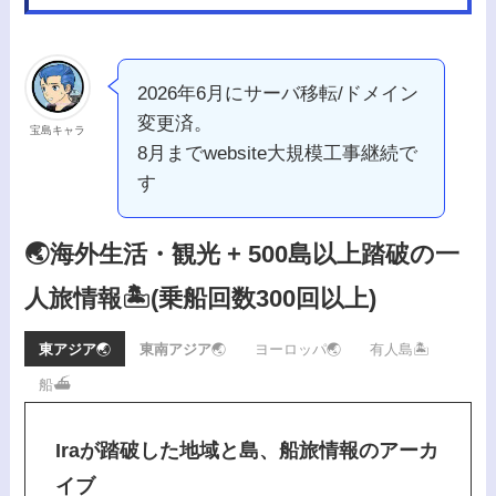
2026年6月にサーバ移転/ドメイン
変更済。
宝島キャラ
8月までwebsite大規模工事継続で
す
🌏海外生活・観光 + 500島以上踏破の一
人旅情報🏝️
(乗船回数300回以上)
東アジア
🌏
東南アジア
🌏
ヨーロッパ🌏
有人島🏝️
船⛴️
Iraが踏破した地域と島、船旅情報のアーカ
イブ