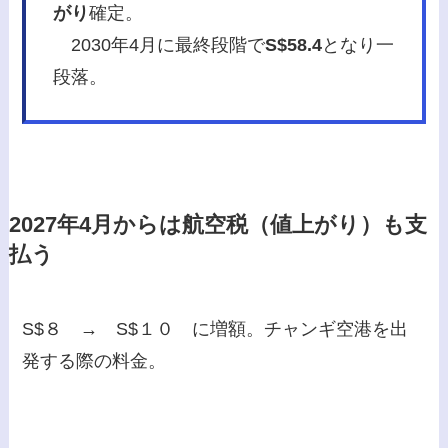
がり
確定。
2030年4月に最終段階で
S$58.4
となり一
段落。
2027年4月からは航空税（値上がり）も支
払う
S$８ → S$１０ に増額。チャンギ空港を出
発する際の料金。