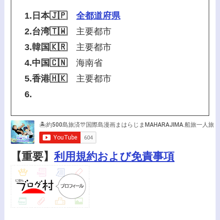
1.日本🇯🇵
全都道府県
2.台湾🇹🇼
主要都市
3.韓国🇰🇷
主要都市
4.中国🇨🇳
海南省
5.香港🇭🇰
主要都市
6.
【重要】
利用規約および免責事項