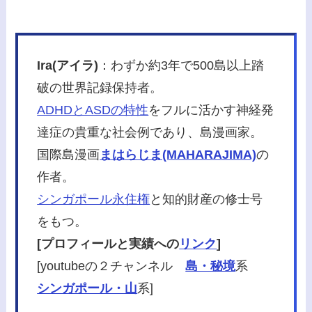
Ira(アイラ)
：わずか約3年で500島以上踏
破の世界記録保持者。
ADHDとASDの特性
をフルに活かす神経発
達症の貴重な社会例であり、島漫画家。
国際島漫画
まはらじま(MAHARAJIMA)
の
作者。
シンガポール永住権
と知的財産の修士号
をもつ。
[プロフィールと実績への
リンク
]
[youtubeの２チャンネル
島・秘境
系
シンガポール・山
系]