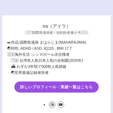
Ira（アイラ）
🇯🇵国際島漫画家 / 知的財産修士号🇸🇬
✒️作品:国際島漫画 まはらじま(MAHARAJIMA)
🌏特性: ADHD / ASD, IQ115 , BMI 17.7
🇸🇬海外生活 :シンガポール永住権者
🇹🇼 台湾有人島日本人初の全制覇(2025年)
⛴️ わずか3年弱で500有人島踏破
🌏世界最速記録保持者
詳しいプロフィール・実績一覧はこちら