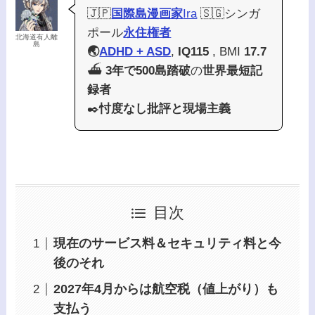
🇯🇵
国際島漫画家
Ira
🇸🇬シンガ
ポール
永住権者
北海道有人離
島
🌏
ADHD + ASD
,
IQ115
, BMI
17.7
⛴️
3年で500島踏破
の
世界最短記
録者
✒️
忖度なし批評と現場主義
目次
現在のサービス料＆セキュリティ料と今
後のそれ
2027年4月からは航空税（値上がり）も
支払う