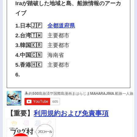
Iraが踏破した地域と島、船旅情報のアーカ
イブ
1.日本🇯🇵
全都道府県
2.台湾🇹🇼
主要都市
3.韓国🇰🇷
主要都市
4.中国🇨🇳
海南省
5.香港🇭🇰
主要都市
6.
【重要】
利用規約および免責事項