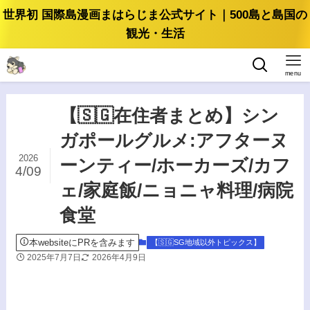
世界初 国際島漫画まはらじま公式サイト｜500島と島国の
観光・生活
menu
【🇸🇬在住者まとめ】シン
ガポールグルメ:アフターヌ
2026
ーンティー/ホーカーズ/カフ
4/09
ェ/家庭飯/ニョニャ料理/病院
食堂
本websiteにPRを含みます
【🇸🇬SG地域以外トピックス】
2025年7月7日
2026年4月9日