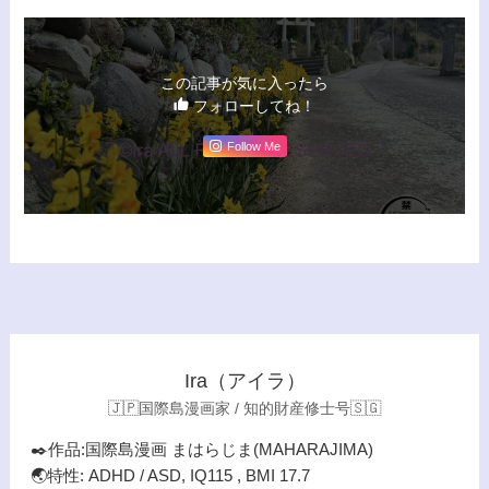
この記事が気に入ったら
フォローしてね！
Follow Me
Ira（アイラ）
🇯🇵国際島漫画家 / 知的財産修士号🇸🇬
✒️作品:国際島漫画 まはらじま(MAHARAJIMA)
🌏特性: ADHD / ASD, IQ115 , BMI 17.7