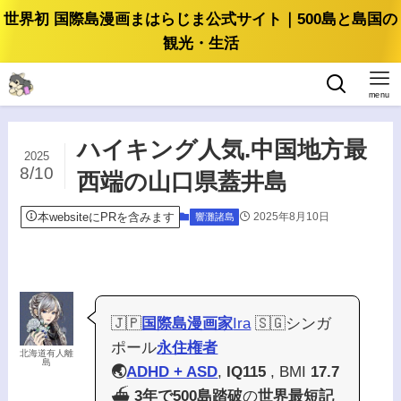
世界初 国際島漫画まはらじま公式サイト｜500島と島国の
観光・生活
menu
ハイキング人気.中国地方最
2025
8/10
西端の山口県蓋井島
本websiteにPRを含みます
2025年8月10日
響灘諸島
🇯🇵
国際島漫画家
Ira
🇸🇬シンガ
ポール
永住権者
北海道有人離
島
🌏
ADHD + ASD
,
IQ115
, BMI
17.7
⛴️
3年で500島踏破
の
世界最短記