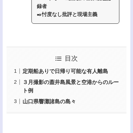
録者
✒️
忖度なし批評と現場主義
目次
定期船ありで日帰り可能な有人離島
３月撮影の蓋井島風景と空港からのルー
ト例
山口県響灘諸島の島々