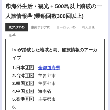
🌏海外生活・観光 + 500島以上踏破の一
人旅情報🏝️
(乗船回数300回以上)
東アジア
🌏
東南アジア
🌏
ヨーロッパ🌏
有人島🏝️
船⛴️
Iraが踏破した地域と島、船旅情報のアーカ
イブ
1.日本🇯🇵
全都道府県
2.台湾🇹🇼
主要都市
3.韓国🇰🇷
主要都市
4.中国🇨🇳
海南省
5.香港🇭🇰
主要都市
6.