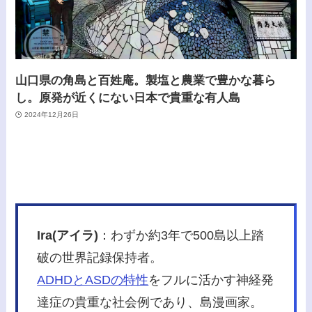
山口県の角島と百姓庵。製塩と農業で豊かな暮ら
し。原発が近くにない日本で貴重な有人島
2024年12月26日
Ira(アイラ)
：わずか約3年で500島以上踏
破の世界記録保持者。
ADHDとASDの特性
をフルに活かす神経発
達症の貴重な社会例であり、島漫画家。