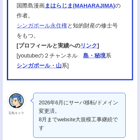
国際島漫画
まはらじま(MAHARAJIMA)
の
作者。
シンガポール永住権
と知的財産の修士号
をもつ。
[プロフィールと実績への
リンク
]
[youtubeの２チャンネル
島・秘境
系
シンガポール・山
系]
2026年6月にサーバ移転/ドメイン
変更済。
宝島キャラ
8月までwebsite大規模工事継続で
す