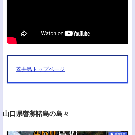
蓋井島トップページ
山口県響灘諸島の島々
響灘諸島